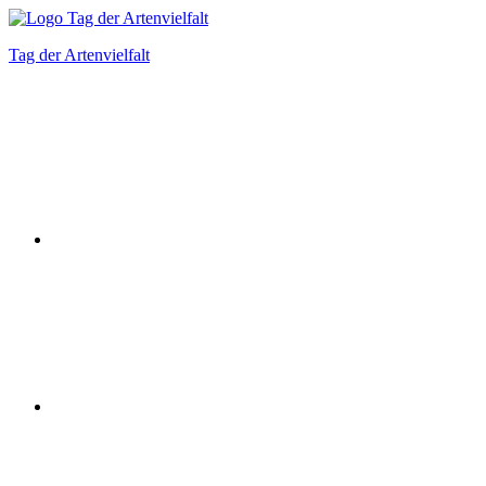
Zum
Inhalt
Tag der Artenvielfalt
springen
Instagram
Facebook
Bluesky