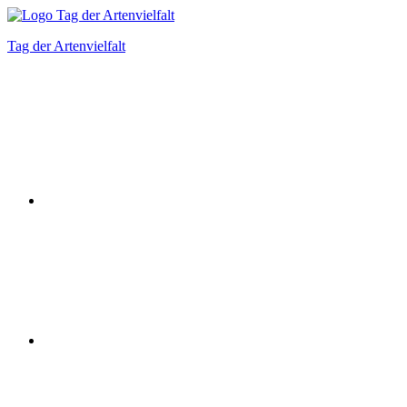
Zum
Inhalt
Tag der Artenvielfalt
springen
Instagram
Facebook
Bluesky