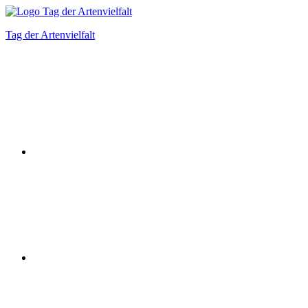
Zum
Inhalt
Tag der Artenvielfalt
springen
Instagram
Facebook
Bluesky