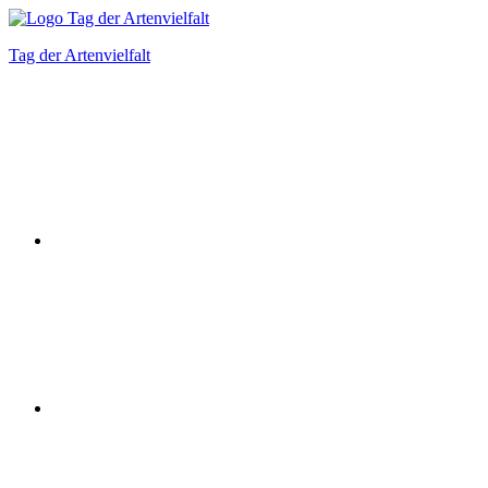
Zum
Inhalt
Tag der Artenvielfalt
springen
Instagram
Facebook
Bluesky