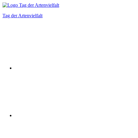
Zum
Inhalt
Tag der Artenvielfalt
springen
Instagram
Facebook
Bluesky