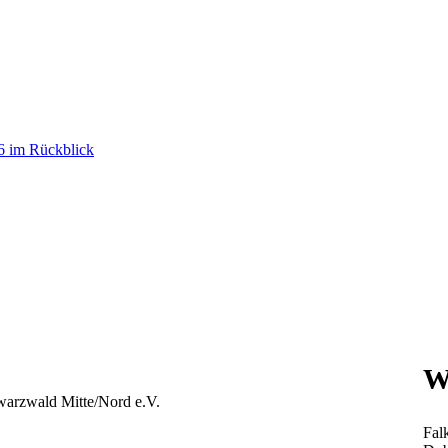
26 im Rückblick
W
hwarzwald Mitte/Nord e.V.
Fal