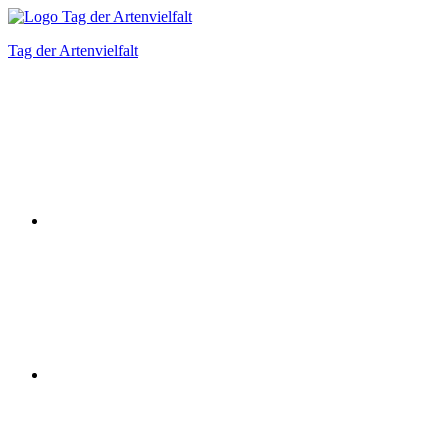
Zum
Inhalt
Tag der Artenvielfalt
springen
Instagram
Facebook
Bluesky