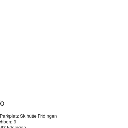
o
Parkplatz Skihütte Fridingen
chberg 9
67 Fridingen