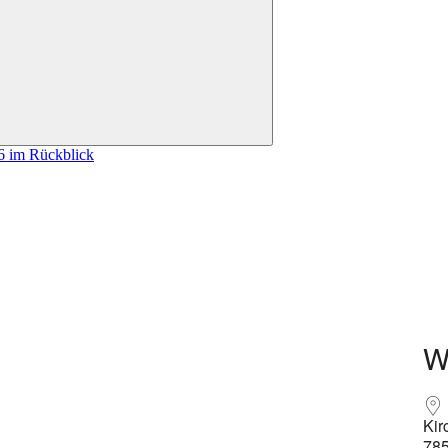
öffnen
26 im Rückblick
W
Kir
785