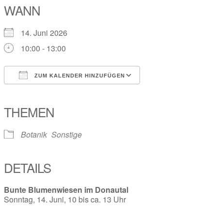
WANN
14. Juni 2026
10:00 - 13:00
ZUM KALENDER HINZUFÜGEN
ICS herunterladen
Google Kalender
iCalendar
Office 365
Outlook Live
THEMEN
Botanik
Sonstige
DETAILS
Bunte Blumenwiesen im Donautal
Sonntag, 14. Juni, 10 bis ca. 13 Uhr