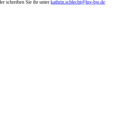
er schreiben Sie ihr unter
kathrin.schlecht@lnv-bw.de