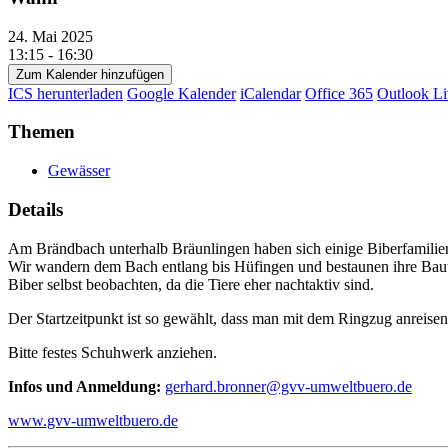
24. Mai 2025
13:15 - 16:30
Zum Kalender hinzufügen
ICS herunterladen
Google Kalender
iCalendar
Office 365
Outlook Li
Themen
Gewässer
Details
Am Brändbach unterhalb Bräunlingen haben sich einige Biberfamilien 
Wir wandern dem Bach entlang bis Hüfingen und bestaunen ihre Baut
Biber selbst beobachten, da die Tiere eher nachtaktiv sind.
Der Startzeitpunkt ist so gewählt, dass man mit dem Ringzug anreise
Bitte festes Schuhwerk anziehen.
Infos und Anmeldung:
gerhard.bronner@gvv-umweltbuero.de
www.gvv-umweltbuero.de