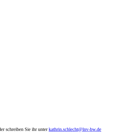
er schreiben Sie ihr unter
kathrin.schlecht@lnv-bw.de