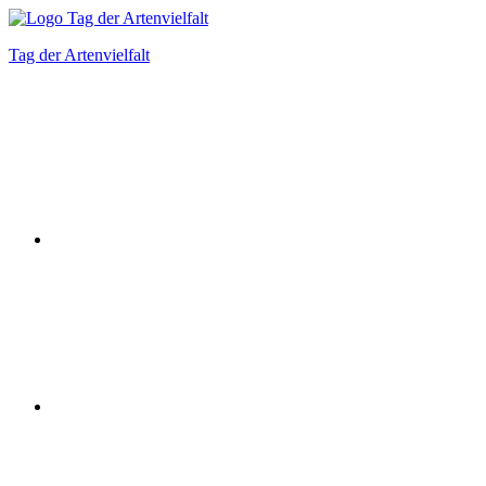
Zum
Inhalt
Tag der Artenvielfalt
springen
Instagram
Facebook
Bluesky