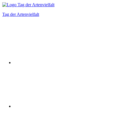
Zum
Inhalt
Tag der Artenvielfalt
springen
Instagram
Facebook
Bluesky