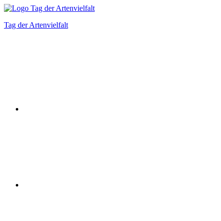
Zum
Inhalt
Tag der Artenvielfalt
springen
Instagram
Facebook
Bluesky