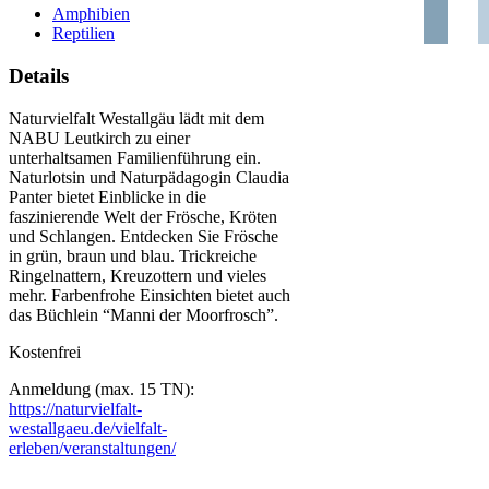
Amphibien
Reptilien
Details
Naturvielfalt Westallgäu lädt mit dem
NABU Leutkirch zu einer
unterhaltsamen Familienführung ein.
Naturlotsin und Naturpädagogin Claudia
Panter bietet Einblicke in die
faszinierende Welt der Frösche, Kröten
und Schlangen. Entdecken Sie Frösche
in grün, braun und blau. Trickreiche
Ringelnattern, Kreuzottern und vieles
mehr. Farbenfrohe Einsichten bietet auch
das Büchlein “Manni der Moorfrosch”.
Kostenfrei
Anmeldung (max. 15 TN):
https://naturvielfalt-
westallgaeu.de/vielfalt-
erleben/veranstaltungen/