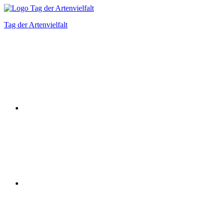
Zum
Inhalt
Tag der Artenvielfalt
springen
Instagram
Facebook
Bluesky