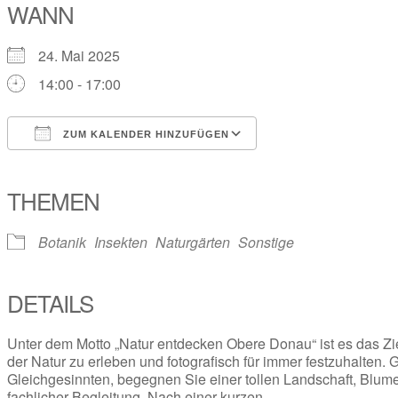
WANN
24. Mai 2025
14:00 - 17:00
ZUM KALENDER HINZUFÜGEN
ICS herunterladen
Google Kalender
iCalendar
Office 365
Outlook Live
THEMEN
Botanik
Insekten
Naturgärten
Sonstige
DETAILS
Unter dem Motto „Natur entdecken Obere Donau“ ist es das Zie
der Natur zu erleben und fotografisch für immer festzuhalten
Gleichgesinnten, begegnen Sie einer tollen Landschaft, Blume
fachlicher Begleitung. Nach einer kurzen