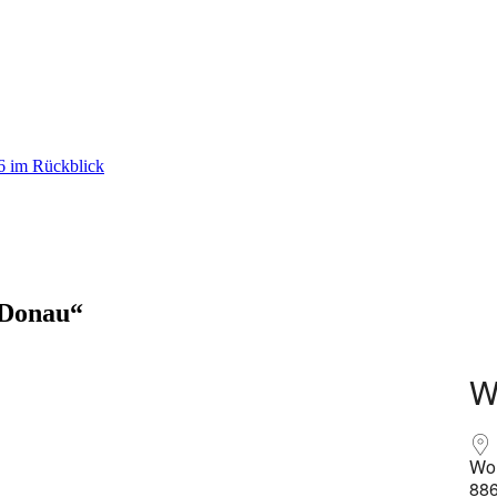
26 im Rückblick
 Donau“
W
Wol
88