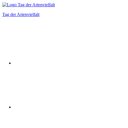
Zum
Inhalt
Tag der Artenvielfalt
springen
Instagram
Facebook
Bluesky