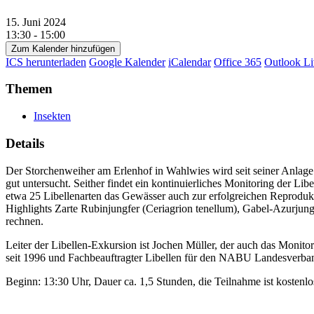
15. Juni 2024
13:30 - 15:00
Zum Kalender hinzufügen
ICS herunterladen
Google Kalender
iCalendar
Office 365
Outlook Li
Themen
Insekten
Details
Der Storchenweiher am Erlenhof in Wahlwies wird seit seiner Anlag
gut untersucht. Seither findet ein kontinuierliches Monitoring der L
etwa 25 Libellenarten das Gewässer auch zur erfolgreichen Reprodukt
Highlights Zarte Rubinjungfer (Ceriagrion tenellum), Gabel-Azurjun
rechnen.
Leiter der Libellen-Exkursion ist Jochen Müller, der auch das Monitori
seit 1996 und Fachbeauftragter Libellen für den NABU Landesverb
Beginn: 13:30 Uhr, Dauer ca. 1,5 Stunden, die Teilnahme ist koste