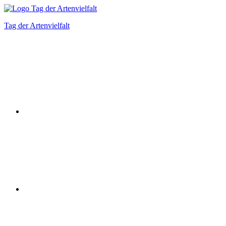
Zum
Inhalt
Tag der Artenvielfalt
springen
Instagram
Facebook
Bluesky