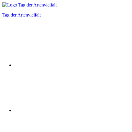
Zum
Inhalt
Tag der Artenvielfalt
springen
Instagram
Facebook
Bluesky