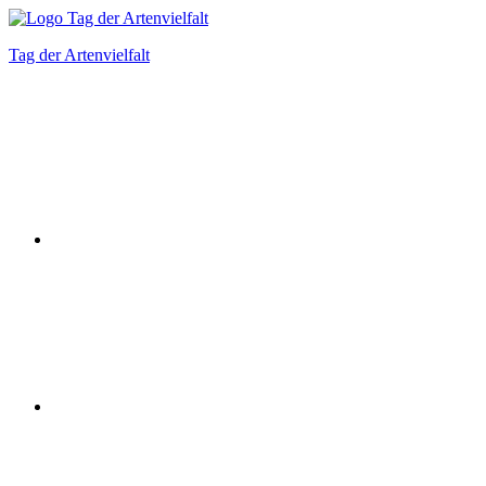
Zum
Inhalt
Tag der Artenvielfalt
springen
Instagram
Facebook
Bluesky