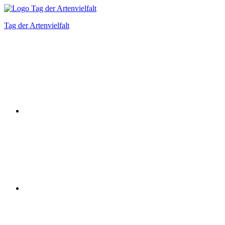
Zum
Inhalt
Tag der Artenvielfalt
springen
Instagram
Facebook
Bluesky