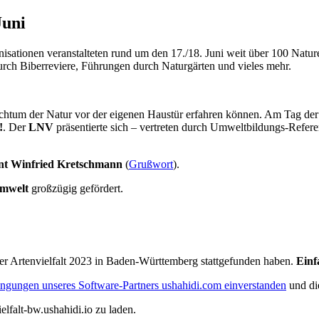
Juni
sationen veranstalteten rund um den 17./18. Juni weit über 100 Natu
ch Biberreviere, Führungen durch Naturgärten und vieles mehr.
tum der Natur vor der eigenen Haustür erfahren können. Am Tag der A
!
. Der
LNV
präsentierte sich – vertreten durch Umweltbildungs-Refere
ent Winfried Kretschmann
(
Grußwort
).
Umwelt
großzügig gefördert.
der Artenvielfalt 2023 in Baden-Württemberg stattgefunden haben.
Einf
ngungen unseres Software-Partners ushahidi.com einverstanden
und di
elfalt-bw.ushahidi.io zu laden.