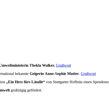
mweltministerin Thekla Walker.
Grußwort
ernational bekannte
Geigerin
Anne-Sophie Mutter
.
Grußwort
tion
„Ein Herz fürs Ländle“
von Stuttgarter Hofbräu einen Spendensc
Umwelt
großzügig gefördert.