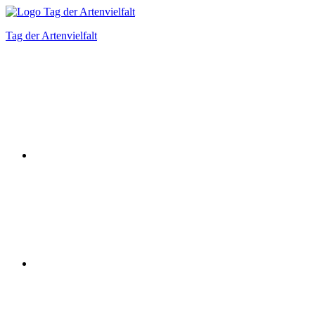
Zum
Inhalt
Tag der Artenvielfalt
springen
Instagram
Facebook
Bluesky