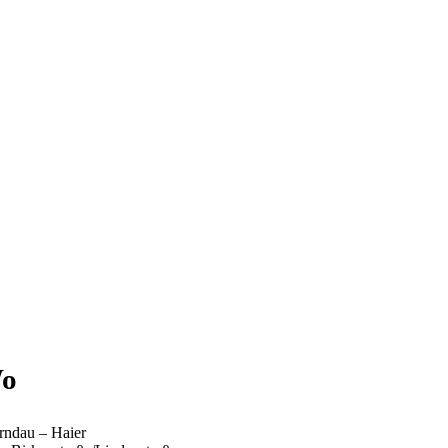
o
rndau – Haier