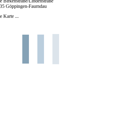
e Birkenstraße/Lindenstraße
35 Göppingen-Faurndau
e Karte ...