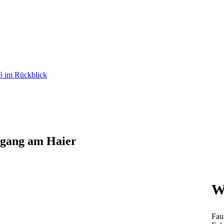
26 im Rückblick
rgang am Haier
W
Fau