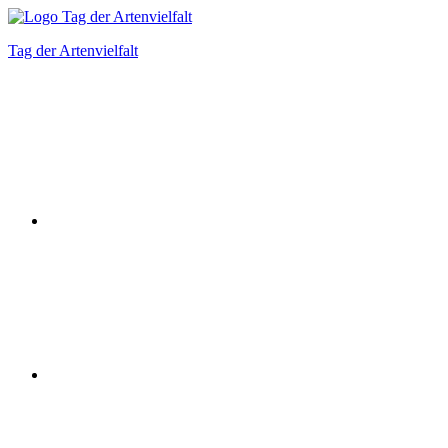
Zum
Inhalt
Tag der Artenvielfalt
springen
Instagram
Facebook
Bluesky