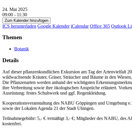
24. Mai 2025
09:00 - 11:30
Zum Kalender hinzufügen
ICS herunterladen
Google Kalender
iCalendar
Office 365
Outlook Li
Themen
Botanik
Details
Auf dieser pflanzenkundlichen Exkursion am Tag der Artenvielfalt 20
wildwachsende Kräuter, Gräser, Sträucher und Bäume in den Wiese
Die Pflanzenarten werden anhand der wichtigsten Erkennungsmerkmale
ihre Verbreitung sowie ihre ökologischen Ansprüche erläutert. Vorkenn
Ausrüstung: festes Schuhwerk und ggf. Regenkleidung.
Kooperationsveranstaltung des NABU Göppingen und Umgebung e.V.
sowie der Lokalen Agenda 21 der Stadt Uhingen.
Teilnahmegebühr: 5,- € /ermäßigt 3,- €; Mitglieder des NABU, des A
kostenfrei.