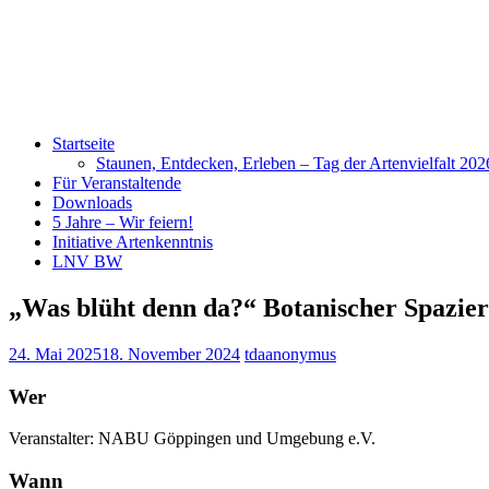
Startseite
Staunen, Entdecken, Erleben – Tag der Artenvielfalt 20
Für Veranstaltende
Downloads
5 Jahre – Wir feiern!
Initiative Artenkenntnis
LNV BW
„Was blüht denn da?“ Botanischer Spazie
24. Mai 2025
18. November 2024
tdaanonymus
Wer
Veranstalter: NABU Göppingen und Umgebung e.V.
Wann