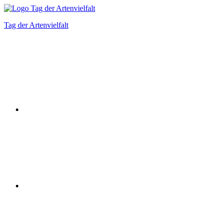
Zum
Inhalt
Tag der Artenvielfalt
springen
Instagram
Facebook
Bluesky