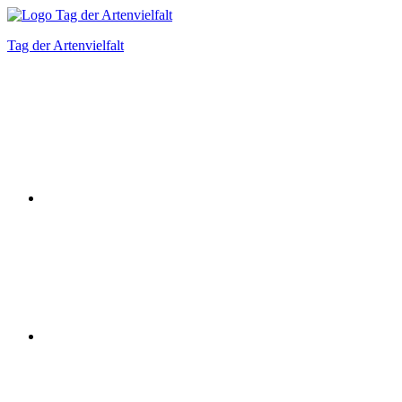
Zum
Inhalt
Tag der Artenvielfalt
springen
Instagram
Facebook
Bluesky