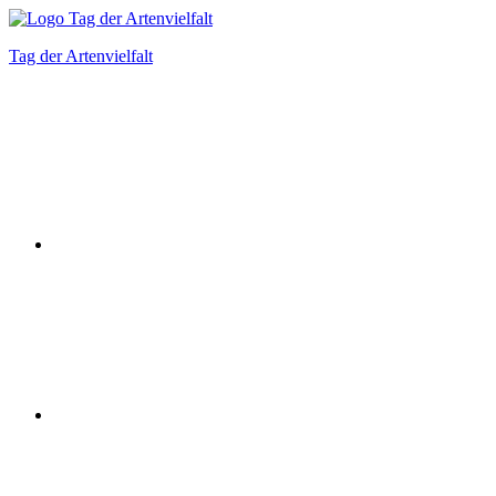
Zum
Inhalt
Tag der Artenvielfalt
springen
Instagram
Facebook
Bluesky