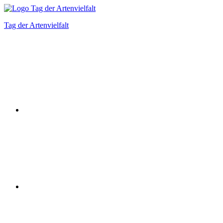
Zum
Inhalt
Tag der Artenvielfalt
springen
Instagram
Facebook
Bluesky