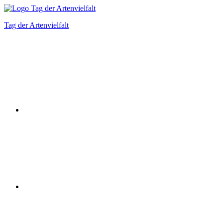
Zum
Inhalt
Tag der Artenvielfalt
springen
Instagram
Facebook
Bluesky