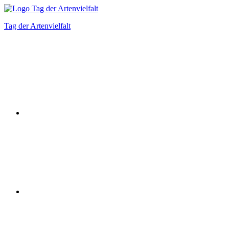
Zum
Inhalt
Tag der Artenvielfalt
springen
Instagram
Facebook
Bluesky