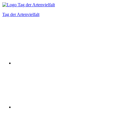
Zum
Inhalt
Tag der Artenvielfalt
springen
Instagram
Facebook
Bluesky