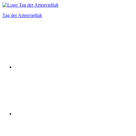
Zum
Inhalt
Tag der Artenvielfalt
springen
Instagram
Facebook
Bluesky