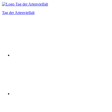
Zum
Inhalt
Tag der Artenvielfalt
springen
Instagram
Facebook
Bluesky