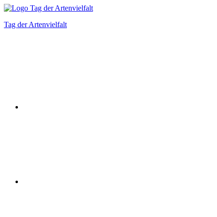
Zum
Inhalt
Tag der Artenvielfalt
springen
Instagram
Facebook
Bluesky