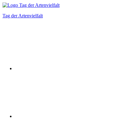
Zum
Inhalt
Tag der Artenvielfalt
springen
Instagram
Facebook
Bluesky