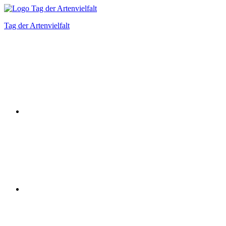
Zum
Inhalt
Tag der Artenvielfalt
springen
Instagram
Facebook
Bluesky