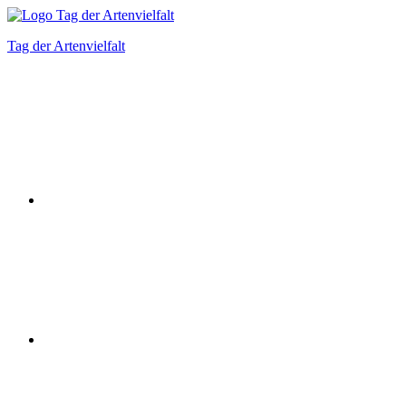
Zum
Inhalt
Tag der Artenvielfalt
springen
Instagram
Facebook
Bluesky