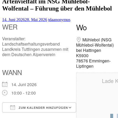
Artenvielfalt im NSG Mühlebol-
Wolfental – Führung über den Mühlebol
14. Juni 2026
28. Mai 2026
tdaanonymus
WER
Wo
Veranstalter:
Mühlebol (NSG
Landschaftserhaltungsverband
Mühlebol-Wolfental)
Landkreis Tuttlingen zusammen mit
bei Hattingen
dem Deutschen Alpenverein
K5930
78576 Emmingen-
Liptingen
WANN
Lade K
14. Juni 2026
10:00 - 12:00
ZUM KALENDER HINZUFÜGEN
ICS herunterladen
Google Kalender
iCalendar
Office 365
Outlook Live