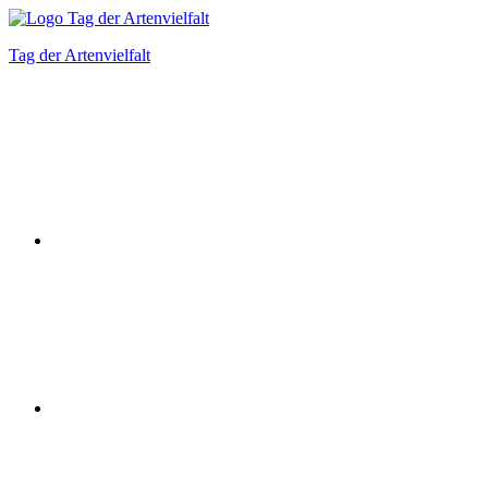
Zum
Inhalt
Tag der Artenvielfalt
springen
Instagram
Facebook
Bluesky