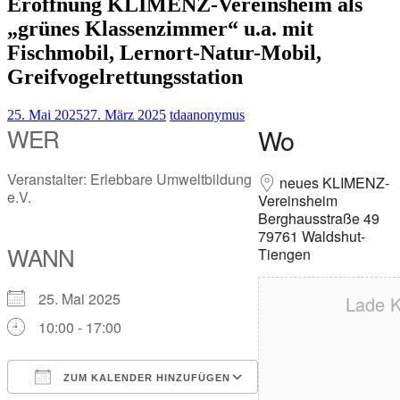
Eröffnung KLIMENZ-Vereinsheim als
„grünes Klassenzimmer“ u.a. mit
Fischmobil, Lernort-Natur-Mobil,
Greifvogelrettungsstation
25. Mai 2025
27. März 2025
tdaanonymus
WER
Wo
Veranstalter: Erlebbare Umweltbildung
neues KLIMENZ-
e.V.
Vereinsheim
Berghausstraße 49
79761 Waldshut-
WANN
Tiengen
25. Mai 2025
Lade K
10:00 - 17:00
ZUM KALENDER HINZUFÜGEN