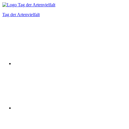
Zum
Inhalt
Tag der Artenvielfalt
springen
Instagram
Facebook
Bluesky