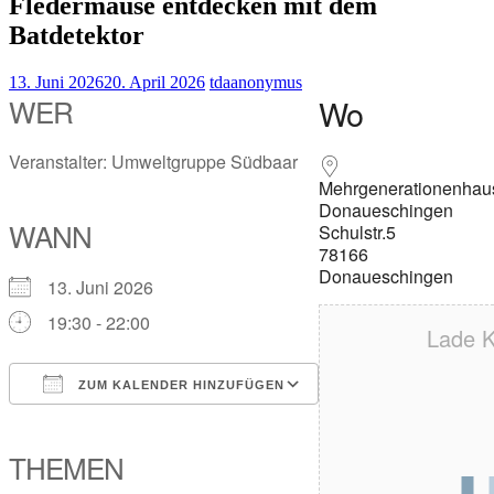
Fledermäuse entdecken mit dem
Batdetektor
13. Juni 2026
20. April 2026
tdaanonymus
WER
Wo
Veranstalter: Umweltgruppe Südbaar
Mehrgenerationenhau
Donaueschingen
WANN
Schulstr.5
78166
Donaueschingen
13. Juni 2026
19:30 - 22:00
Lade K
ZUM KALENDER HINZUFÜGEN
ICS herunterladen
Google Kalender
iCalendar
Office 365
Outlook Live
THEMEN