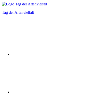
Zum
Inhalt
Tag der Artenvielfalt
springen
Instagram
Facebook
Bluesky