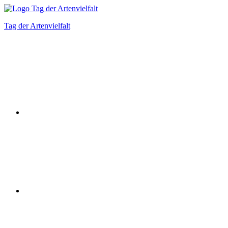
Zum
Inhalt
Tag der Artenvielfalt
springen
Instagram
Facebook
Bluesky