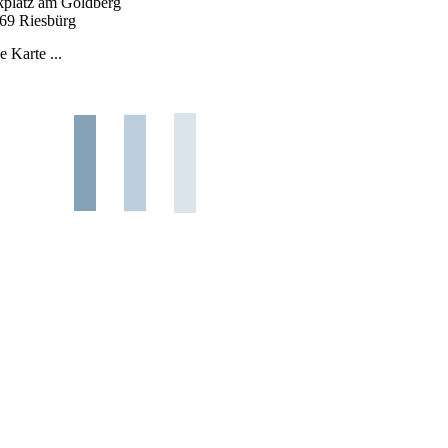
kplatz am Goldberg
69 Riesbürg
e Karte ...