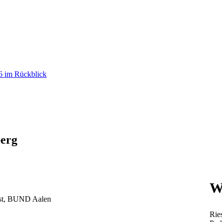
26 im Rückblick
erg
W
O-Ost, BUND Aalen
Rie