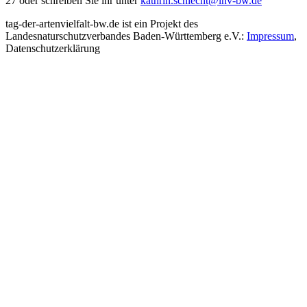
27 oder schreiben Sie ihr unter
kathrin.schlecht@lnv-bw.de
tag-der-artenvielfalt-bw.de ist ein Projekt des
Landesnaturschutzverbandes Baden-Württemberg e.V.:
Impressum
,
Datenschutzerklärung