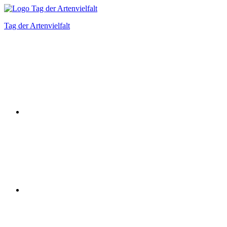
Zum
Inhalt
Tag der Artenvielfalt
springen
Instagram
Facebook
Bluesky