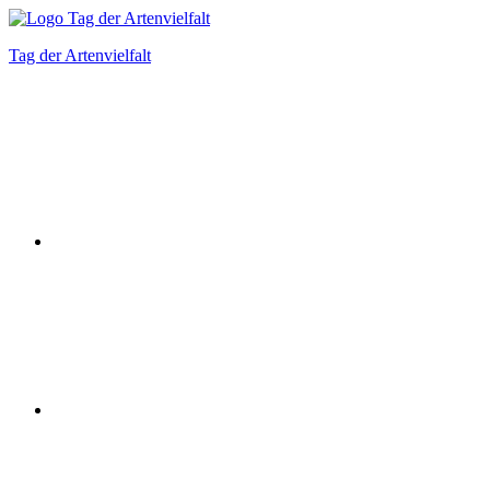
Zum
Inhalt
Tag der Artenvielfalt
springen
Instagram
Facebook
Bluesky