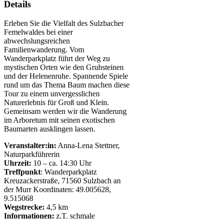
Details
Erleben Sie die Vielfalt des Sulzbacher
Femelwaldes bei einer
abwechslungsreichen
Familienwanderung. Vom
Wanderparkplatz führt der Weg zu
mystischen Orten wie den Gruhsteinen
und der Helenenruhe. Spannende Spiele
rund um das Thema Baum machen diese
Tour zu einem unvergesslichen
Naturerlebnis für Groß und Klein.
Gemeinsam werden wir die Wanderung
im Arboretum mit seinen exotischen
Baumarten ausklingen lassen.
Veranstalter:in:
Anna-Lena Stettner,
Naturparkführerin
Uhrzeit:
10 – ca. 14:30 Uhr
Treffpunkt
: Wanderparkplatz
Kreuzackerstraße, 71560 Sulzbach an
der Murr Koordinaten: 49.005628,
9.515068
Wegstrecke:
4,5 km
Informationen:
z.T. schmale