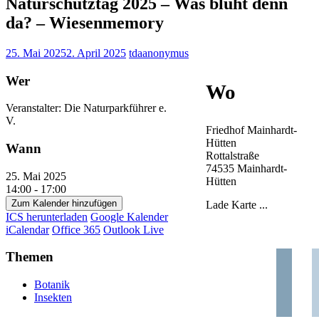
Naturschutztag 2025 – Was blüht denn
da? – Wiesenmemory
25. Mai 2025
2. April 2025
tdaanonymus
Wer
Wo
Veranstalter: Die Naturparkführer e.
V.
Friedhof Mainhardt-
Hütten
Wann
Rottalstraße
74535 Mainhardt-
25. Mai 2025
Hütten
14:00 - 17:00
Zum Kalender hinzufügen
Lade Karte ...
ICS herunterladen
Google Kalender
iCalendar
Office 365
Outlook Live
Themen
Botanik
Insekten