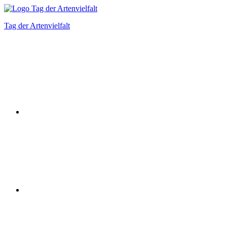
Zum
Inhalt
Tag der Artenvielfalt
springen
Instagram
Facebook
Bluesky