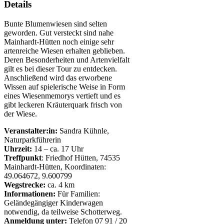
Details
Bunte Blumenwiesen sind selten
geworden. Gut versteckt sind nahe
Mainhardt-Hütten noch einige sehr
artenreiche Wiesen erhalten geblieben.
Deren Besonderheiten und Artenvielfalt
gilt es bei dieser Tour zu entdecken.
Anschließend wird das erworbene
Wissen auf spielerische Weise in Form
eines Wiesenmemorys vertieft und es
gibt leckeren Kräuterquark frisch von
der Wiese.
Veranstalter:in:
Sandra Kühnle,
Naturparkführerin
Uhrzeit:
14 – ca. 17 Uhr
Treffpunkt
: Friedhof Hütten, 74535
Mainhardt-Hütten, Koordinaten:
49.064672, 9.600799
Wegstrecke:
ca. 4 km
Informationen:
Für Familien:
Geländegängiger Kinderwagen
notwendig, da teilweise Schotterweg.
Anmeldung unter:
Telefon 07 91 / 20