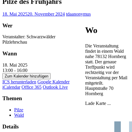
Pilze des Frühjahrs
18. Mai 2025
20. November 2024
tdaanonymus
Wer
Wo
Veranstalter: Schwarzwälder
Pilzlehrschau
Die Veranstaltung
findet in einem Wald
Wann
nahe 78132 Hornberg
statt. Der genaue
18. Mai 2025
Treffpunkt wird
13:00 - 16:00
rechtzeitig vor der
Zum Kalender hinzufügen
Veranstaltung per Mail
ICS herunterladen
Google Kalender
mitgeteilt.
iCalendar
Office 365
Outlook Live
Hauptstraße 70
Hornberg
Themen
Lade Karte ...
Pilze
Wald
Details