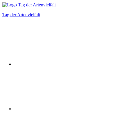
Zum
Inhalt
Tag der Artenvielfalt
springen
Instagram
Facebook
Bluesky