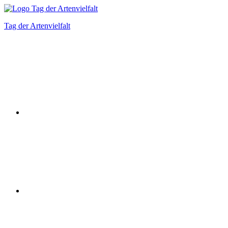
Zum
Inhalt
Tag der Artenvielfalt
springen
Instagram
Facebook
Bluesky