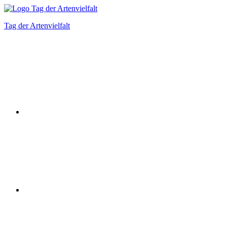
Zum
Inhalt
Tag der Artenvielfalt
springen
Instagram
Facebook
Bluesky